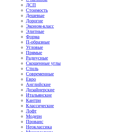
ДСП
Стоимость
Дешевые
Дорогие
Эконом-класс
Элитные
Форма
П-образные
Угловые
Прямые
Радиусные
Скошенные углы
Стиль
Современные
Евро
Английские
Дизайнерские
Итальянские
Кантри
Классические
Лофт
Модерн
Прованс
Неоклассика