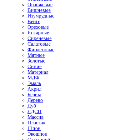
Оранжевые
Вишневые
Изумрудные
Венге
Ореховые
Янтарные
Сиреневые
Салатовые
Фиолетовые
Мятные
Золотые
Синие
Материал
МДФ
Эмаль
Акрил
Береза
Дерево
Дуб
ЛДСП
Массив
Пластик
Шпон
Экошпон
С патиной