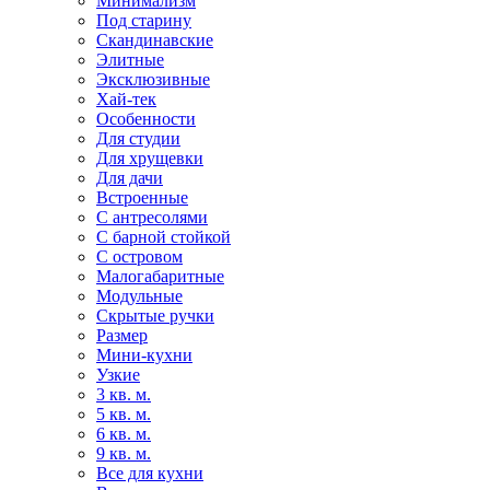
Минимализм
Под старину
Скандинавские
Элитные
Эксклюзивные
Хай-тек
Особенности
Для студии
Для хрущевки
Для дачи
Встроенные
С антресолями
С барной стойкой
С островом
Малогабаритные
Модульные
Скрытые ручки
Размер
Мини-кухни
Узкие
3 кв. м.
5 кв. м.
6 кв. м.
9 кв. м.
Все для кухни