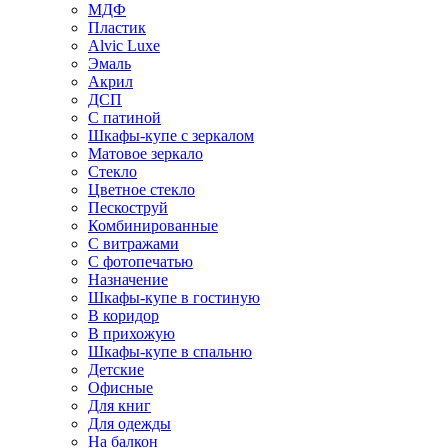
МДФ
Пластик
Alvic Luxe
Эмаль
Акрил
ДСП
С патиной
Шкафы-купе с зеркалом
Матовое зеркало
Стекло
Цветное стекло
Пескоструй
Комбинированные
С витражами
С фотопечатью
Назначение
Шкафы-купе в гостиную
В коридор
В прихожую
Шкафы-купе в спальню
Детские
Офисные
Для книг
Для одежды
На балкон