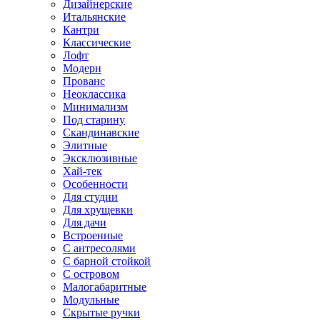
Дизайнерские
Итальянские
Кантри
Классические
Лофт
Модерн
Прованс
Неоклассика
Минимализм
Под старину
Скандинавские
Элитные
Эксклюзивные
Хай-тек
Особенности
Для студии
Для хрущевки
Для дачи
Встроенные
С антресолями
С барной стойкой
С островом
Малогабаритные
Модульные
Скрытые ручки