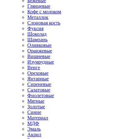
Бежевые
Глянцевые
Кофе с молоком
Металлик
Слоновая кость
Фуксия
Шоколад
Шампань
Оливковые
Оранжевые
Вишневые
Изумрудные
Венге
Ореховые
Янтарные
Сиреневые
Салатовые
Фиолетовые
Мятные
Золотые
Синие
Материал
МДФ
Эмаль
Акрил