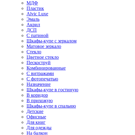
МДФ
Пластик
Alvic Luxe
Эмаль
Акрил
ДСП
С патиной
Шкафы-купе с зеркалом
Матовое зеркало
Стекло
Цветное стекло
Пескоструй
Комбинированные
С витражами
С фотопечатью
Назначение
Шкафы-купе в гостиную
В коридор
В прихожую
Шкафы-купе в спальню
Детские
Офисные
Для книг
Для одежды
На балкон