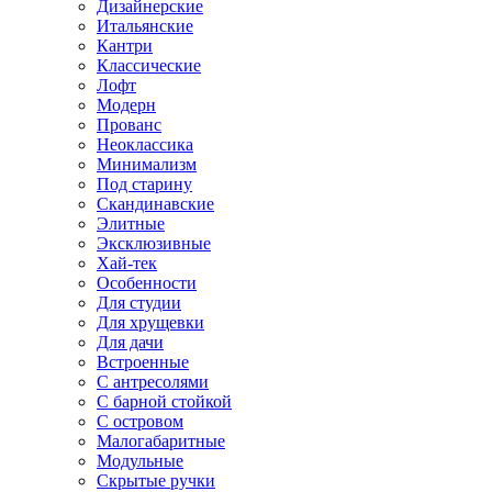
Дизайнерские
Итальянские
Кантри
Классические
Лофт
Модерн
Прованс
Неоклассика
Минимализм
Под старину
Скандинавские
Элитные
Эксклюзивные
Хай-тек
Особенности
Для студии
Для хрущевки
Для дачи
Встроенные
С антресолями
С барной стойкой
С островом
Малогабаритные
Модульные
Скрытые ручки