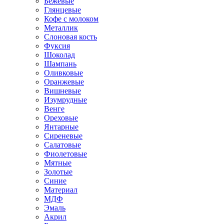
Бежевые
Глянцевые
Кофе с молоком
Металлик
Слоновая кость
Фуксия
Шоколад
Шампань
Оливковые
Оранжевые
Вишневые
Изумрудные
Венге
Ореховые
Янтарные
Сиреневые
Салатовые
Фиолетовые
Мятные
Золотые
Синие
Материал
МДФ
Эмаль
Акрил