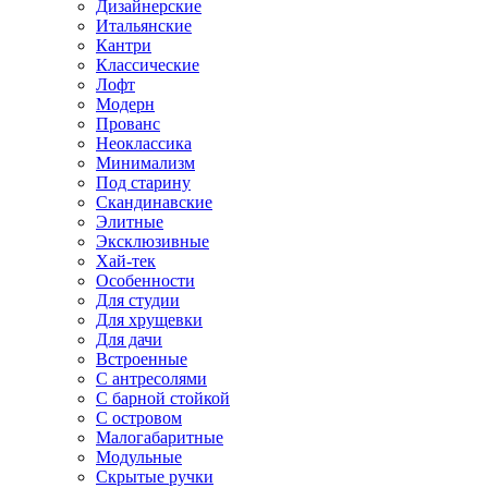
Дизайнерские
Итальянские
Кантри
Классические
Лофт
Модерн
Прованс
Неоклассика
Минимализм
Под старину
Скандинавские
Элитные
Эксклюзивные
Хай-тек
Особенности
Для студии
Для хрущевки
Для дачи
Встроенные
С антресолями
С барной стойкой
С островом
Малогабаритные
Модульные
Скрытые ручки