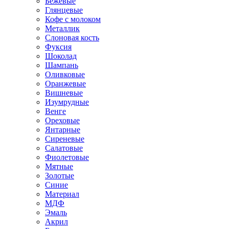
Бежевые
Глянцевые
Кофе с молоком
Металлик
Слоновая кость
Фуксия
Шоколад
Шампань
Оливковые
Оранжевые
Вишневые
Изумрудные
Венге
Ореховые
Янтарные
Сиреневые
Салатовые
Фиолетовые
Мятные
Золотые
Синие
Материал
МДФ
Эмаль
Акрил