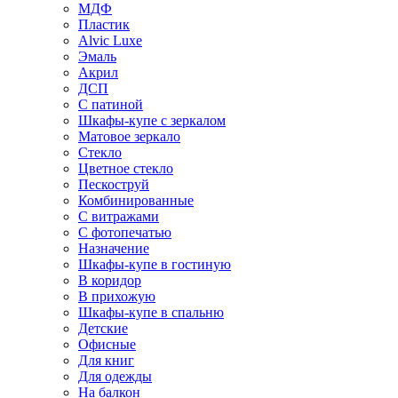
МДФ
Пластик
Alvic Luxe
Эмаль
Акрил
ДСП
С патиной
Шкафы-купе с зеркалом
Матовое зеркало
Стекло
Цветное стекло
Пескоструй
Комбинированные
С витражами
С фотопечатью
Назначение
Шкафы-купе в гостиную
В коридор
В прихожую
Шкафы-купе в спальню
Детские
Офисные
Для книг
Для одежды
На балкон