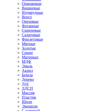
Оранжевые
Вишневые
Изумрудные
Венге
Ореховые
Янтарные
Сиреневые
Салатовые
Фиолетовые
Мятные
Золотые
Синие
Материал
МДФ
Эмаль
Акрил
Береза
Дерево
Дуб
ЛДСП
Массив
Пластик
Шпон
Экошпон
С патиной