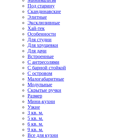
Минимализм
Под старину
Скандинавские
Элитные
Эксклюзивные
Хай-тек
Особенности
Для студии
Для хрущевки
Для дачи
Встроенные
С антресолями
С барной стойкой
С островом
Малогабаритные
Модульные
Скрытые ручки
Размер
Мини-кухни
Узкие
3 кв. м.
5 кв. м.
6 кв. м.
9 кв. м.
Все для кухни