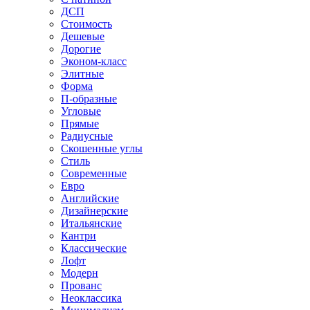
ДСП
Стоимость
Дешевые
Дорогие
Эконом-класс
Элитные
Форма
П-образные
Угловые
Прямые
Радиусные
Скошенные углы
Стиль
Современные
Евро
Английские
Дизайнерские
Итальянские
Кантри
Классические
Лофт
Модерн
Прованс
Неоклассика