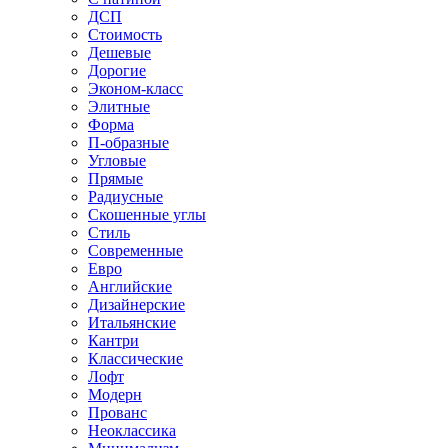
ДСП
Стоимость
Дешевые
Дорогие
Эконом-класс
Элитные
Форма
П-образные
Угловые
Прямые
Радиусные
Скошенные углы
Стиль
Современные
Евро
Английские
Дизайнерские
Итальянские
Кантри
Классические
Лофт
Модерн
Прованс
Неоклассика