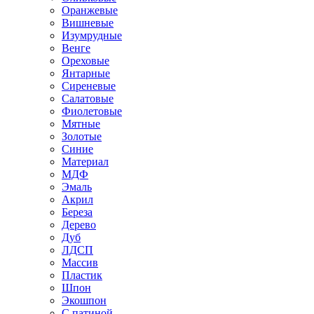
Оранжевые
Вишневые
Изумрудные
Венге
Ореховые
Янтарные
Сиреневые
Салатовые
Фиолетовые
Мятные
Золотые
Синие
Материал
МДФ
Эмаль
Акрил
Береза
Дерево
Дуб
ЛДСП
Массив
Пластик
Шпон
Экошпон
С патиной