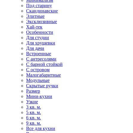
Минимализм
Под старину
Скандинавские
Элитные
Эксклюзивные
Хай-тек
Особенности
Для студии
Для хрущевки
Для дачи
Встроенные
С антресолями
С барной стойкой
С островом
Малогабаритные
Модульные
Скрытые ручки
Размер
Мини-кухни
Узкие
3 кв. м.
5 кв. м.
6 кв. м.
9 кв. м.
Все для кухни