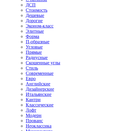
ДСП
Стоимость
Дешевые
Дорогие
Эконом-класс
Элитные
Форма
П-образные
Угловые
Прямые
Радиусные
Скошенные углы
Стиль
Современные
Евро
Английские
Дизайнерские
Итальянские
Кантри
Классические
Лофт
Модерн
Прованс
Неоклассика