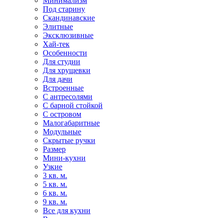
Минимализм
Под старину
Скандинавские
Элитные
Эксклюзивные
Хай-тек
Особенности
Для студии
Для хрущевки
Для дачи
Встроенные
С антресолями
С барной стойкой
С островом
Малогабаритные
Модульные
Скрытые ручки
Размер
Мини-кухни
Узкие
3 кв. м.
5 кв. м.
6 кв. м.
9 кв. м.
Все для кухни