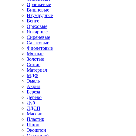
Оранжевые
Вишневые
Изумрудные
Венге
Ореховые
Янтарные
Сиреневые
Салатовые
Фиолетовые
Мятные
Золотые
Синие
Материал
МДФ
Эмаль
Акрил
Береза
Дерево
Дуб
ЛДСП
Массив
Пластик
Шпон
Экошпон
С патиной