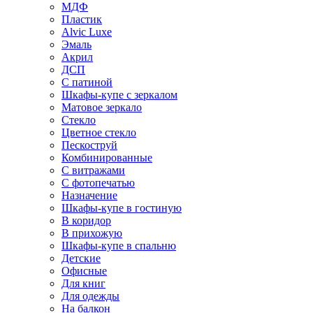
МДФ
Пластик
Alvic Luxe
Эмаль
Акрил
ДСП
С патиной
Шкафы-купе с зеркалом
Матовое зеркало
Стекло
Цветное стекло
Пескоструй
Комбинированные
С витражами
С фотопечатью
Назначение
Шкафы-купе в гостиную
В коридор
В прихожую
Шкафы-купе в спальню
Детские
Офисные
Для книг
Для одежды
На балкон