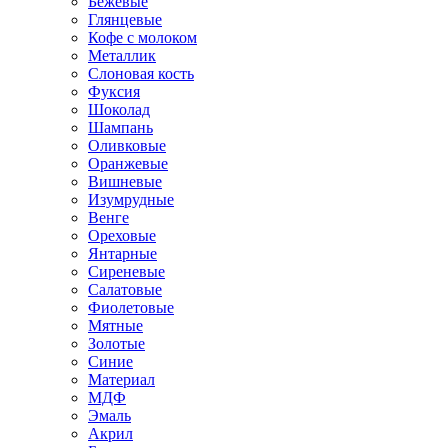
Бежевые
Глянцевые
Кофе с молоком
Металлик
Слоновая кость
Фуксия
Шоколад
Шампань
Оливковые
Оранжевые
Вишневые
Изумрудные
Венге
Ореховые
Янтарные
Сиреневые
Салатовые
Фиолетовые
Мятные
Золотые
Синие
Материал
МДФ
Эмаль
Акрил