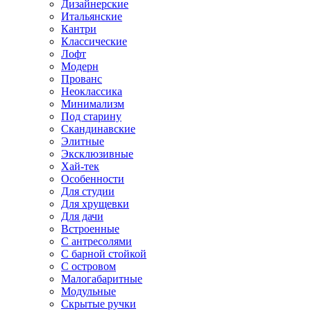
Дизайнерские
Итальянские
Кантри
Классические
Лофт
Модерн
Прованс
Неоклассика
Минимализм
Под старину
Скандинавские
Элитные
Эксклюзивные
Хай-тек
Особенности
Для студии
Для хрущевки
Для дачи
Встроенные
С антресолями
С барной стойкой
С островом
Малогабаритные
Модульные
Скрытые ручки