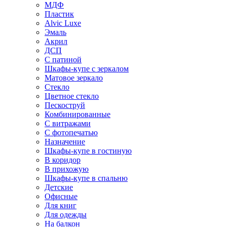
МДФ
Пластик
Alvic Luxe
Эмаль
Акрил
ДСП
С патиной
Шкафы-купе с зеркалом
Матовое зеркало
Стекло
Цветное стекло
Пескоструй
Комбинированные
С витражами
С фотопечатью
Назначение
Шкафы-купе в гостиную
В коридор
В прихожую
Шкафы-купе в спальню
Детские
Офисные
Для книг
Для одежды
На балкон