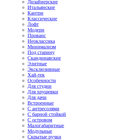
Дизайнерские
Итальянские
Кантри
Классические
Лофт
Модерн
Прованс
Неоклассика
Минимализм
Под старину
Скандинавские
Элитные
Эксклюзивные
Хай-тек
Особенности
Для студии
Для хрущевки
Для дачи
Встроенные
С антресолями
С барной стойкой
С островом
Малогабаритные
Модульные
Скрытые ручки