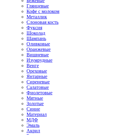
Бежевые
Глянцевые
Кофе с молоком
Металлик
Слоновая кость
Фуксия
Шоколад
Шампань
Оливковые
Оранжевые
Вишневые
Изумрудные
Венге
Ореховые
Янтарные
Сиреневые
Салатовые
Фиолетовые
Мятные
Золотые
Синие
Материал
МДФ
Эмаль
Акрил