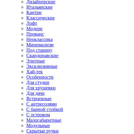
Дизайнерские
Итальянские
Кантри
Классические
Лофт
Модерн
Прованс
Неоклассика
Минимализм
Под старину
Скандинавские
Элитные
Эксклюзивные
Хай-тек
Особенности
Для студии
Для хрущевки
Для дачи
Встроенные
С антресолями
С барной стойкой
С островом
Малогабаритные
Модульные
Скрытые ручки