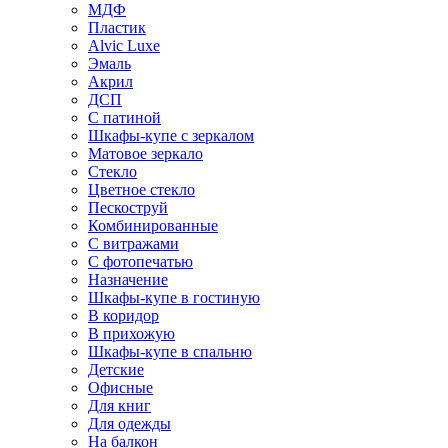
МДФ
Пластик
Alvic Luxe
Эмаль
Акрил
ДСП
С патиной
Шкафы-купе с зеркалом
Матовое зеркало
Стекло
Цветное стекло
Пескоструй
Комбинированные
С витражами
С фотопечатью
Назначение
Шкафы-купе в гостиную
В коридор
В прихожую
Шкафы-купе в спальню
Детские
Офисные
Для книг
Для одежды
На балкон