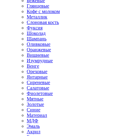
Бежевые
Глянцевые
Кофе с молоком
Металлик
Слоновая кость
Фуксия
Шоколад
Шампань
Оливковые
Оранжевые
Вишневые
Изумрудные
Венге
Ореховые
Янтарные
Сиреневые
Салатовые
Фиолетовые
Мятные
Золотые
Синие
Материал
МДФ
Эмаль
Акрил