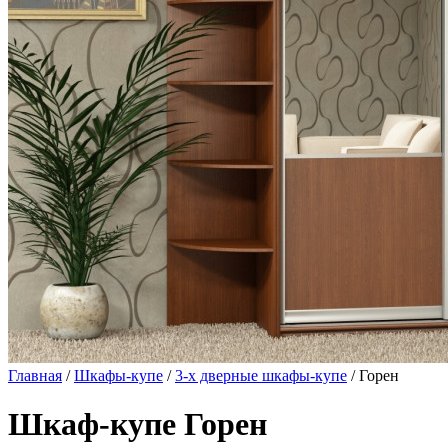
Главная
/
Шкафы-купе
/
3-х дверные шкафы-купе
/ Горен
Шкаф-купе Горен