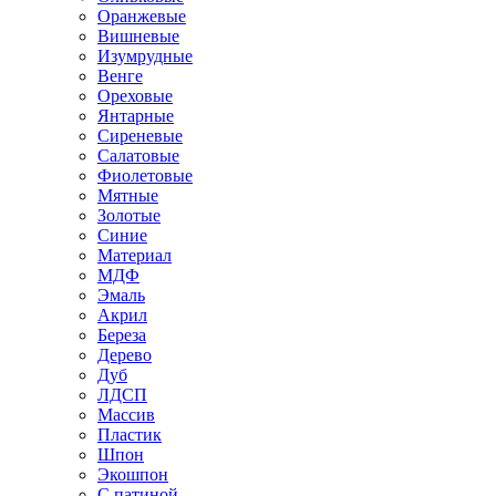
Оранжевые
Вишневые
Изумрудные
Венге
Ореховые
Янтарные
Сиреневые
Салатовые
Фиолетовые
Мятные
Золотые
Синие
Материал
МДФ
Эмаль
Акрил
Береза
Дерево
Дуб
ЛДСП
Массив
Пластик
Шпон
Экошпон
С патиной