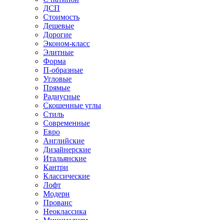
ДСП
Стоимость
Дешевые
Дорогие
Эконом-класс
Элитные
Форма
П-образные
Угловые
Прямые
Радиусные
Скошенные углы
Стиль
Современные
Евро
Английские
Дизайнерские
Итальянские
Кантри
Классические
Лофт
Модерн
Прованс
Неоклассика