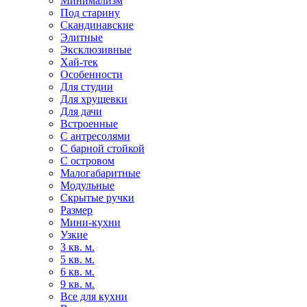
Минимализм
Под старину
Скандинавские
Элитные
Эксклюзивные
Хай-тек
Особенности
Для студии
Для хрущевки
Для дачи
Встроенные
С антресолями
С барной стойкой
С островом
Малогабаритные
Модульные
Скрытые ручки
Размер
Мини-кухни
Узкие
3 кв. м.
5 кв. м.
6 кв. м.
9 кв. м.
Все для кухни