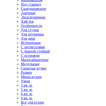
Минимализм
Под старину
Скандинавские
Элитные
Эксклюзивные
Хай-тек
Особенности
Для студии
Для хрущевки
Для дачи
Встроенные
С антресолями
С барной стойкой
С островом
Малогабаритные
Модульные
Скрытые ручки
Размер
Мини-кухни
Узкие
3 кв. м.
5 кв. м.
6 кв. м.
9 кв. м.
Все для кухни