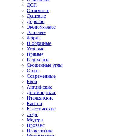
ДСП
Стоимость
Дешевые
Дорогие
Эконом-класс
Элитные
Форма
П-образные
Угловые
Прямые
Радиусные
Скошенные углы
Стиль
Современные
Евро
Английские
Дизайнерские
Итальянские
Кантри
Классические
Лофт
Модерн
Прованс
Неоклассика