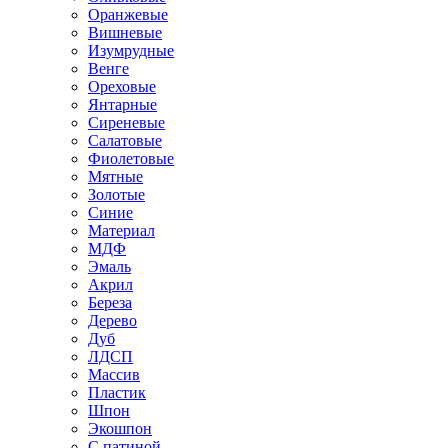
Оранжевые
Вишневые
Изумрудные
Венге
Ореховые
Янтарные
Сиреневые
Салатовые
Фиолетовые
Мятные
Золотые
Синие
Материал
МДФ
Эмаль
Акрил
Береза
Дерево
Дуб
ЛДСП
Массив
Пластик
Шпон
Экошпон
С патиной