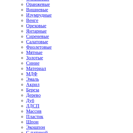
Оранжевые
Вишневые
Изумрудные
Венге
Ореховые
Янтарные
Сиреневые
Салатовые
Фиолетовые
Мятные
Золотые
Синие
Материал
МДФ
Эмаль
Акрил
Береза
Дерево
Дуб
ЛДСП
Массив
Пластик
Шпон
Экошпон
С патиной