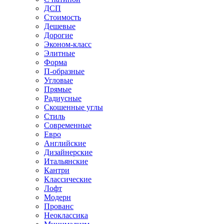
ДСП
Стоимость
Дешевые
Дорогие
Эконом-класс
Элитные
Форма
П-образные
Угловые
Прямые
Радиусные
Скошенные углы
Стиль
Современные
Евро
Английские
Дизайнерские
Итальянские
Кантри
Классические
Лофт
Модерн
Прованс
Неоклассика