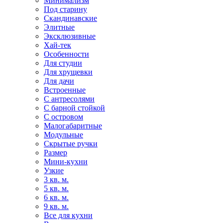
Минимализм
Под старину
Скандинавские
Элитные
Эксклюзивные
Хай-тек
Особенности
Для студии
Для хрущевки
Для дачи
Встроенные
С антресолями
С барной стойкой
С островом
Малогабаритные
Модульные
Скрытые ручки
Размер
Мини-кухни
Узкие
3 кв. м.
5 кв. м.
6 кв. м.
9 кв. м.
Все для кухни