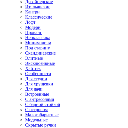
Дизайнерские
Итальянские
Кантри
Классические
Лофт
Модерн
Прованс
Неоклассика
Минимализм
Под старину
Скандинавские
Элитные
Эксклюзивные
Хай-тек
Особенности
Для студии
Для хрущевки
Для дачи
Встроенные
С антресолями
С барной стойкой
С островом
Малогабаритные
Модульные
Скрытые ручки