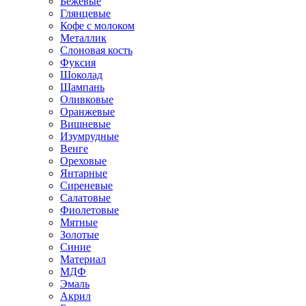
Бежевые
Глянцевые
Кофе с молоком
Металлик
Слоновая кость
Фуксия
Шоколад
Шампань
Оливковые
Оранжевые
Вишневые
Изумрудные
Венге
Ореховые
Янтарные
Сиреневые
Салатовые
Фиолетовые
Мятные
Золотые
Синие
Материал
МДФ
Эмаль
Акрил