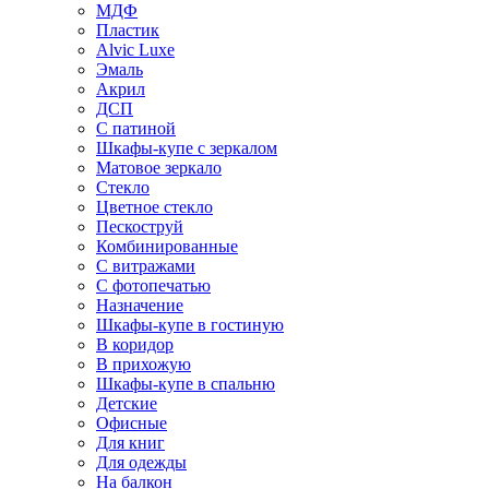
МДФ
Пластик
Alvic Luxe
Эмаль
Акрил
ДСП
С патиной
Шкафы-купе с зеркалом
Матовое зеркало
Стекло
Цветное стекло
Пескоструй
Комбинированные
С витражами
С фотопечатью
Назначение
Шкафы-купе в гостиную
В коридор
В прихожую
Шкафы-купе в спальню
Детские
Офисные
Для книг
Для одежды
На балкон