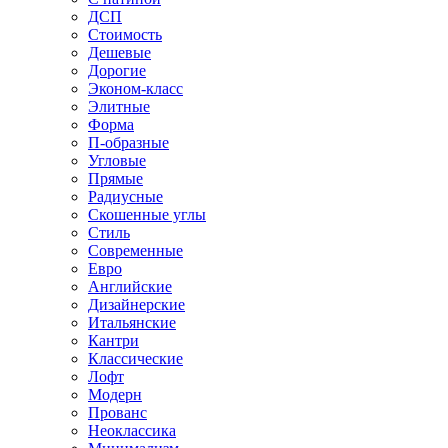
ДСП
Стоимость
Дешевые
Дорогие
Эконом-класс
Элитные
Форма
П-образные
Угловые
Прямые
Радиусные
Скошенные углы
Стиль
Современные
Евро
Английские
Дизайнерские
Итальянские
Кантри
Классические
Лофт
Модерн
Прованс
Неоклассика