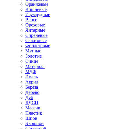
Оранжевые
Вишневые
Изумрудные
Венге
Ореховые
Янтарные
Сиреневые
Салатовые
Фиолетовые
Мятные
Золотые
Синие
Материал
МДФ
Эмаль
Акрил
Береза
Дерево
Дуб
ЛДСП
Массив
Пластик
Шпон
Экошпон
С патиной