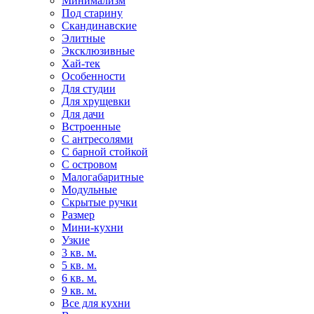
Минимализм
Под старину
Скандинавские
Элитные
Эксклюзивные
Хай-тек
Особенности
Для студии
Для хрущевки
Для дачи
Встроенные
С антресолями
С барной стойкой
С островом
Малогабаритные
Модульные
Скрытые ручки
Размер
Мини-кухни
Узкие
3 кв. м.
5 кв. м.
6 кв. м.
9 кв. м.
Все для кухни