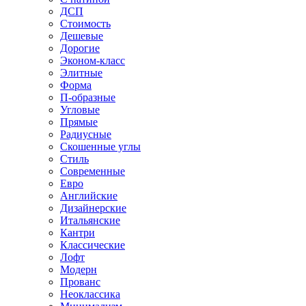
ДСП
Стоимость
Дешевые
Дорогие
Эконом-класс
Элитные
Форма
П-образные
Угловые
Прямые
Радиусные
Скошенные углы
Стиль
Современные
Евро
Английские
Дизайнерские
Итальянские
Кантри
Классические
Лофт
Модерн
Прованс
Неоклассика