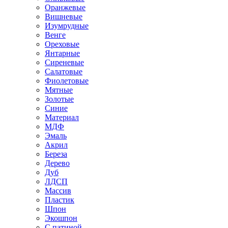
Оранжевые
Вишневые
Изумрудные
Венге
Ореховые
Янтарные
Сиреневые
Салатовые
Фиолетовые
Мятные
Золотые
Синие
Материал
МДФ
Эмаль
Акрил
Береза
Дерево
Дуб
ЛДСП
Массив
Пластик
Шпон
Экошпон
С патиной