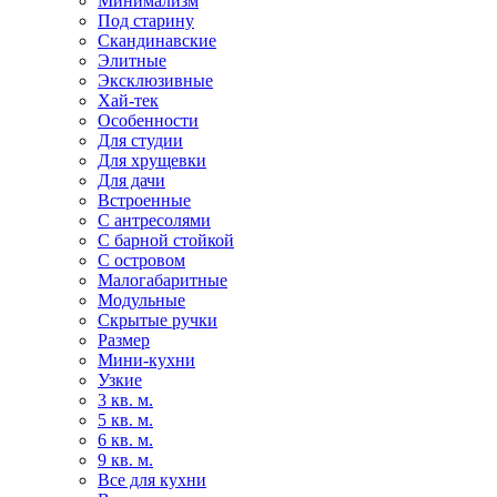
Минимализм
Под старину
Скандинавские
Элитные
Эксклюзивные
Хай-тек
Особенности
Для студии
Для хрущевки
Для дачи
Встроенные
С антресолями
С барной стойкой
С островом
Малогабаритные
Модульные
Скрытые ручки
Размер
Мини-кухни
Узкие
3 кв. м.
5 кв. м.
6 кв. м.
9 кв. м.
Все для кухни