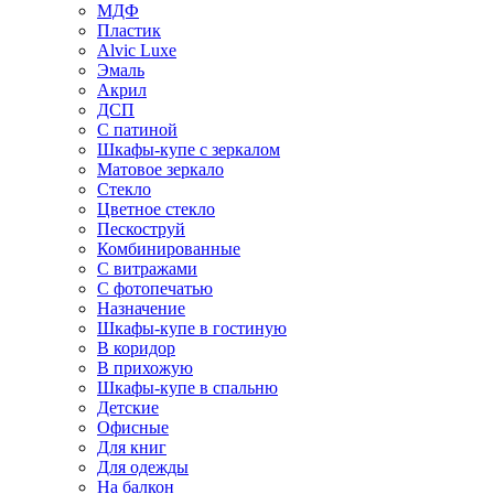
МДФ
Пластик
Alvic Luxe
Эмаль
Акрил
ДСП
С патиной
Шкафы-купе с зеркалом
Матовое зеркало
Стекло
Цветное стекло
Пескоструй
Комбинированные
С витражами
С фотопечатью
Назначение
Шкафы-купе в гостиную
В коридор
В прихожую
Шкафы-купе в спальню
Детские
Офисные
Для книг
Для одежды
На балкон