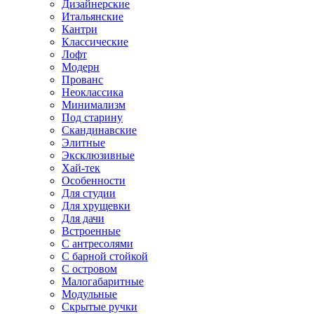
Дизайнерские
Итальянские
Кантри
Классические
Лофт
Модерн
Прованс
Неоклассика
Минимализм
Под старину
Скандинавские
Элитные
Эксклюзивные
Хай-тек
Особенности
Для студии
Для хрущевки
Для дачи
Встроенные
С антресолями
С барной стойкой
С островом
Малогабаритные
Модульные
Скрытые ручки