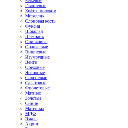
Бежевые
Глянцевые
Кофе с молоком
Металлик
Слоновая кость
Фуксия
Шоколад
Шампань
Оливковые
Оранжевые
Вишневые
Изумрудные
Венге
Ореховые
Янтарные
Сиреневые
Салатовые
Фиолетовые
Мятные
Золотые
Синие
Материал
МДФ
Эмаль
Акрил