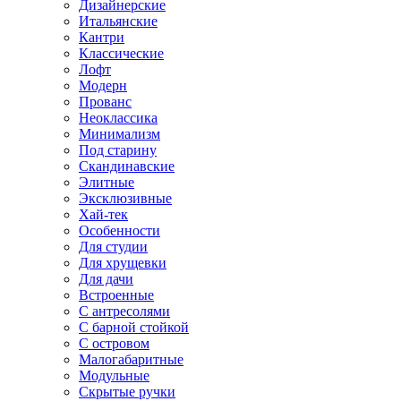
Дизайнерские
Итальянские
Кантри
Классические
Лофт
Модерн
Прованс
Неоклассика
Минимализм
Под старину
Скандинавские
Элитные
Эксклюзивные
Хай-тек
Особенности
Для студии
Для хрущевки
Для дачи
Встроенные
С антресолями
С барной стойкой
С островом
Малогабаритные
Модульные
Скрытые ручки