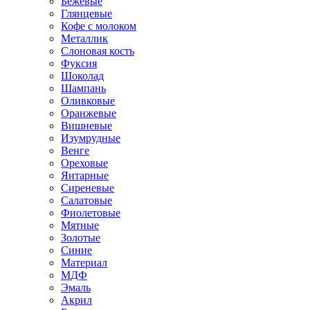
Бежевые
Глянцевые
Кофе с молоком
Металлик
Слоновая кость
Фуксия
Шоколад
Шампань
Оливковые
Оранжевые
Вишневые
Изумрудные
Венге
Ореховые
Янтарные
Сиреневые
Салатовые
Фиолетовые
Мятные
Золотые
Синие
Материал
МДФ
Эмаль
Акрил