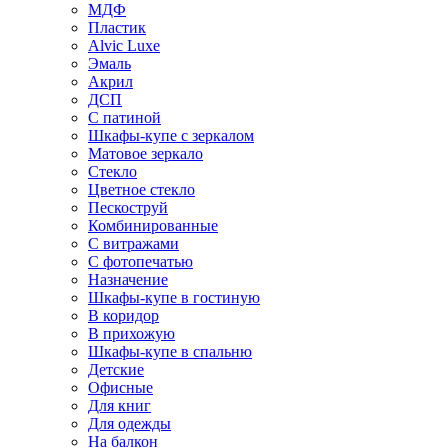
МДФ
Пластик
Alvic Luxe
Эмаль
Акрил
ДСП
С патиной
Шкафы-купе с зеркалом
Матовое зеркало
Стекло
Цветное стекло
Пескоструй
Комбинированные
С витражами
С фотопечатью
Назначение
Шкафы-купе в гостиную
В коридор
В прихожую
Шкафы-купе в спальню
Детские
Офисные
Для книг
Для одежды
На балкон