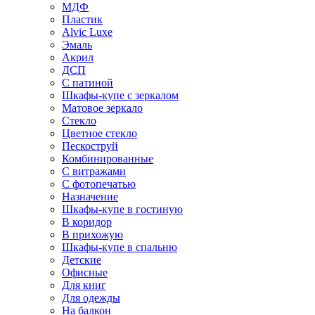
МДФ
Пластик
Alvic Luxe
Эмаль
Акрил
ДСП
С патиной
Шкафы-купе с зеркалом
Матовое зеркало
Стекло
Цветное стекло
Пескоструй
Комбинированные
С витражами
С фотопечатью
Назначение
Шкафы-купе в гостиную
В коридор
В прихожую
Шкафы-купе в спальню
Детские
Офисные
Для книг
Для одежды
На балкон