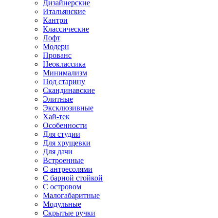
Дизайнерские
Итальянские
Кантри
Классические
Лофт
Модерн
Прованс
Неоклассика
Минимализм
Под старину
Скандинавские
Элитные
Эксклюзивные
Хай-тек
Особенности
Для студии
Для хрущевки
Для дачи
Встроенные
С антресолями
С барной стойкой
С островом
Малогабаритные
Модульные
Скрытые ручки