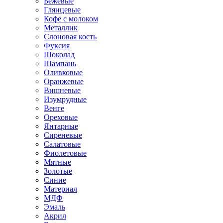
Бежевые
Глянцевые
Кофе с молоком
Металлик
Слоновая кость
Фуксия
Шоколад
Шампань
Оливковые
Оранжевые
Вишневые
Изумрудные
Венге
Ореховые
Янтарные
Сиреневые
Салатовые
Фиолетовые
Мятные
Золотые
Синие
Материал
МДФ
Эмаль
Акрил