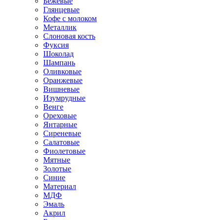
Бежевые
Глянцевые
Кофе с молоком
Металлик
Слоновая кость
Фуксия
Шоколад
Шампань
Оливковые
Оранжевые
Вишневые
Изумрудные
Венге
Ореховые
Янтарные
Сиреневые
Салатовые
Фиолетовые
Мятные
Золотые
Синие
Материал
МДФ
Эмаль
Акрил