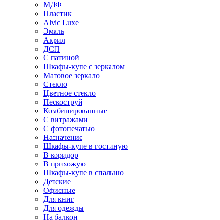
МДФ
Пластик
Alvic Luxe
Эмаль
Акрил
ДСП
С патиной
Шкафы-купе с зеркалом
Матовое зеркало
Стекло
Цветное стекло
Пескоструй
Комбинированные
С витражами
С фотопечатью
Назначение
Шкафы-купе в гостиную
В коридор
В прихожую
Шкафы-купе в спальню
Детские
Офисные
Для книг
Для одежды
На балкон