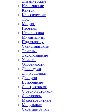
Дизайнерские
Итальянские
Кантри
Классические
Лофт
Модерн
Прованс
Неоклассика
Минимализм
Под старину
Скандинавские
Элитные
Эксклюзивные
Хай-тек
Особенности
Для студии
Для хрущевки
Для дачи
Встроенные
С антресолями
С барной стойкой
С островом
Малогабаритные
Модульные
Скрытые ручки