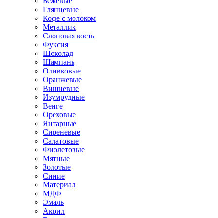
Бежевые
Глянцевые
Кофе с молоком
Металлик
Слоновая кость
Фуксия
Шоколад
Шампань
Оливковые
Оранжевые
Вишневые
Изумрудные
Венге
Ореховые
Янтарные
Сиреневые
Салатовые
Фиолетовые
Мятные
Золотые
Синие
Материал
МДФ
Эмаль
Акрил