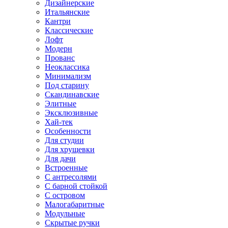
Дизайнерские
Итальянские
Кантри
Классические
Лофт
Модерн
Прованс
Неоклассика
Минимализм
Под старину
Скандинавские
Элитные
Эксклюзивные
Хай-тек
Особенности
Для студии
Для хрущевки
Для дачи
Встроенные
С антресолями
С барной стойкой
С островом
Малогабаритные
Модульные
Скрытые ручки