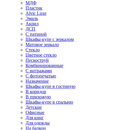
МДФ
Пластик
Alvic Luxe
Эмаль
Акрил
ДСП
С патиной
Шкафы-купе с зеркалом
Матовое зеркало
Стекло
Цветное стекло
Пескоструй
Комбинированные
С витражами
С фотопечатью
Назначение
Шкафы-купе в гостиную
В коридор
В прихожую
Шкафы-купе в спальню
Детские
Офисные
Для книг
Для одежды
На балкон