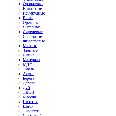
Оранжевые
Вишневые
Изумрудные
Венге
Ореховые
Янтарные
Сиреневые
Салатовые
Фиолетовые
Мятные
Золотые
Синие
Материал
МДФ
Эмаль
Акрил
Береза
Дерево
Дуб
ЛДСП
Массив
Пластик
Шпон
Экошпон
С патиной