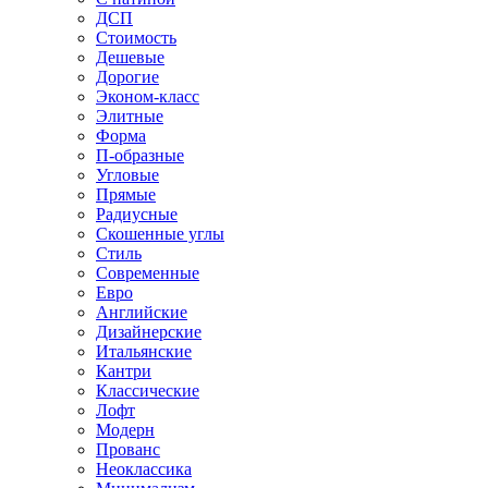
ДСП
Стоимость
Дешевые
Дорогие
Эконом-класс
Элитные
Форма
П-образные
Угловые
Прямые
Радиусные
Скошенные углы
Стиль
Современные
Евро
Английские
Дизайнерские
Итальянские
Кантри
Классические
Лофт
Модерн
Прованс
Неоклассика