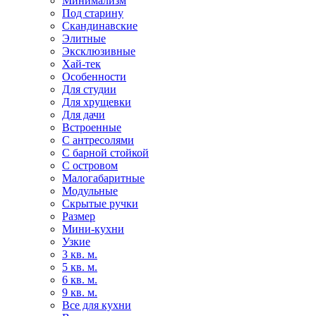
Минимализм
Под старину
Скандинавские
Элитные
Эксклюзивные
Хай-тек
Особенности
Для студии
Для хрущевки
Для дачи
Встроенные
С антресолями
С барной стойкой
С островом
Малогабаритные
Модульные
Скрытые ручки
Размер
Мини-кухни
Узкие
3 кв. м.
5 кв. м.
6 кв. м.
9 кв. м.
Все для кухни