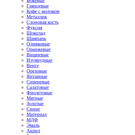
Бежевые
Глянцевые
Кофе с молоком
Металлик
Слоновая кость
Фуксия
Шоколад
Шампань
Оливковые
Оранжевые
Вишневые
Изумрудные
Венге
Ореховые
Янтарные
Сиреневые
Салатовые
Фиолетовые
Мятные
Золотые
Синие
Материал
МДФ
Эмаль
Акрил