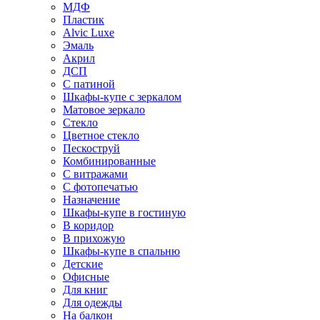
МДФ
Пластик
Alvic Luxe
Эмаль
Акрил
ДСП
С патиной
Шкафы-купе с зеркалом
Матовое зеркало
Стекло
Цветное стекло
Пескоструй
Комбинированные
С витражами
С фотопечатью
Назначение
Шкафы-купе в гостиную
В коридор
В прихожую
Шкафы-купе в спальню
Детские
Офисные
Для книг
Для одежды
На балкон