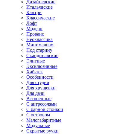
Дизайнерские
Итальянские
Кантри
Классические
Лофт
Модерн
Прованс
Неоклассика
Минимализм
Под старину
Скандинавские
Элитные
Эксклюзивные
Хай-тек
Особенности
Для студии
Для хрущевки
Для дачи
Встроенные
С антресолями
С барной стойкой
С островом
Малогабаритные
Модульные
Скрытые ручки