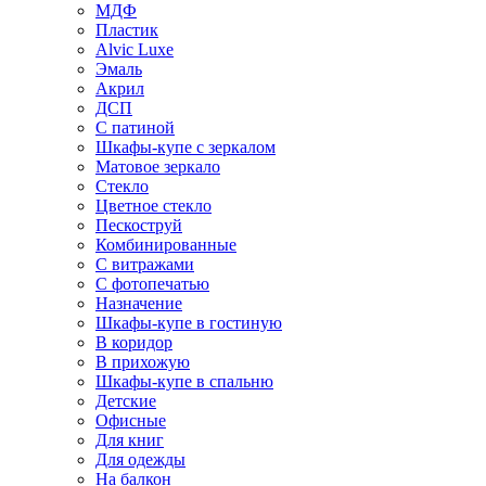
МДФ
Пластик
Alvic Luxe
Эмаль
Акрил
ДСП
С патиной
Шкафы-купе с зеркалом
Матовое зеркало
Стекло
Цветное стекло
Пескоструй
Комбинированные
С витражами
С фотопечатью
Назначение
Шкафы-купе в гостиную
В коридор
В прихожую
Шкафы-купе в спальню
Детские
Офисные
Для книг
Для одежды
На балкон