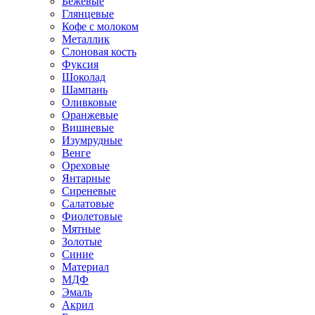
Бежевые
Глянцевые
Кофе с молоком
Металлик
Слоновая кость
Фуксия
Шоколад
Шампань
Оливковые
Оранжевые
Вишневые
Изумрудные
Венге
Ореховые
Янтарные
Сиреневые
Салатовые
Фиолетовые
Мятные
Золотые
Синие
Материал
МДФ
Эмаль
Акрил