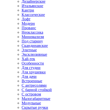
Дизайнерские
Итальянские
Кантри
Классические
Лофт
Модерн
Прованс
Неоклассика
Минимализм
Под старину
Скандинавские
Элитные
Эксклюзивные
Хай-тек
Особенности
Для студии
Для хрущевки
Для дачи
Встроенные
С антресолями
С барной стойкой
С островом
Малогабаритные
Модульные
Скрытые ручки