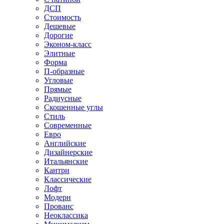
ДСП
Стоимость
Дешевые
Дорогие
Эконом-класс
Элитные
Форма
П-образные
Угловые
Прямые
Радиусные
Скошенные углы
Стиль
Современные
Евро
Английские
Дизайнерские
Итальянские
Кантри
Классические
Лофт
Модерн
Прованс
Неоклассика