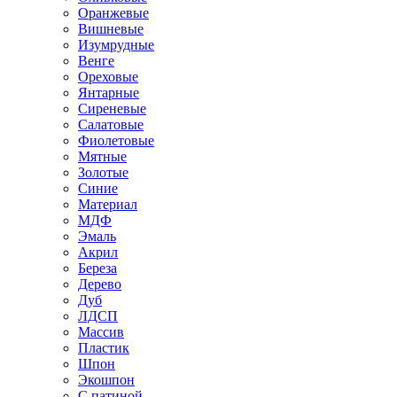
Оранжевые
Вишневые
Изумрудные
Венге
Ореховые
Янтарные
Сиреневые
Салатовые
Фиолетовые
Мятные
Золотые
Синие
Материал
МДФ
Эмаль
Акрил
Береза
Дерево
Дуб
ЛДСП
Массив
Пластик
Шпон
Экошпон
С патиной