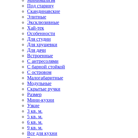
Минимализм
Под старину
Скандинавские
Элитные
Эксклюзивные
Хай-тек
Особенности
Для студии
Для хрущевки
Для дачи
Встроенные
С антресолями
С барной стойкой
С островом
Малогабаритные
Модульные
Скрытые ручки
Размер
Мини-кухни
Узкие
3 кв. м.
5 кв. м.
6 кв. м.
9 кв. м.
Все для кухни