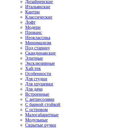
Дизайнерские
Итальянские
Кантри
Классические
Лофт
Модерн
Прованс
Неоклассика
Минимализм
Под старину
Скандинавские
Элитные
Эксклюзивные
Хай-тек
Особенности
Для студии
Для хрущевки
Для дачи
Встроенные
С антресолями
С барной стойкой
С островом
Малогабаритные
Модульные
Скрытые ручки