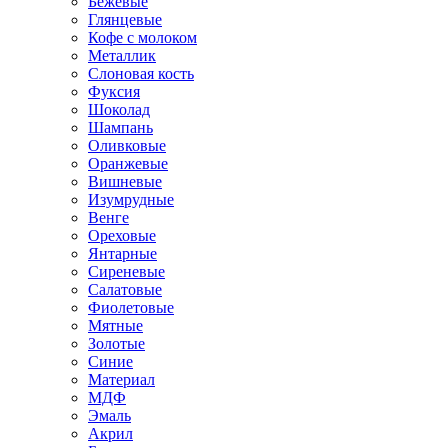
Бежевые
Глянцевые
Кофе с молоком
Металлик
Слоновая кость
Фуксия
Шоколад
Шампань
Оливковые
Оранжевые
Вишневые
Изумрудные
Венге
Ореховые
Янтарные
Сиреневые
Салатовые
Фиолетовые
Мятные
Золотые
Синие
Материал
МДФ
Эмаль
Акрил