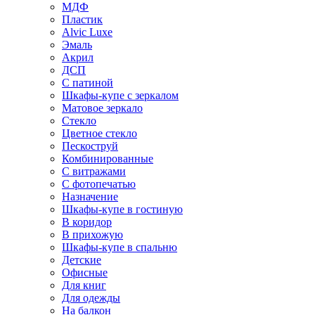
МДФ
Пластик
Alvic Luxe
Эмаль
Акрил
ДСП
С патиной
Шкафы-купе с зеркалом
Матовое зеркало
Стекло
Цветное стекло
Пескоструй
Комбинированные
С витражами
С фотопечатью
Назначение
Шкафы-купе в гостиную
В коридор
В прихожую
Шкафы-купе в спальню
Детские
Офисные
Для книг
Для одежды
На балкон