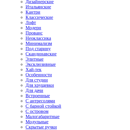
Дизайнерские
Итальянские
Кантри
Классические
Лофт
Модерн
Прованс
Неоклассика
Минимализм
Под старину
Скандинавские
Элитные
Эксклюзивные
Хай-тек
Особенности
Для студии
Для хрущевки
Для дачи
Встроенные
С антресолями
С барной стойкой
С островом
Малогабаритные
Модульные
Скрытые ручки