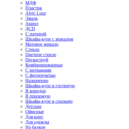
МДФ
Пластик
Alvic Luxe
Эмаль
Акрил
ДСП
С патиной
Шкафы-купе с зеркалом
Матовое зеркало
Стекло
Цветное стекло
Пескоструй
Комбинированные
С витражами
С фотопечатью
Назначение
Шкафы-купе в гостиную
В коридор
В прихожую
Шкафы-купе в спальню
Детские
Офисные
Для книг
Для одежды
На балкон