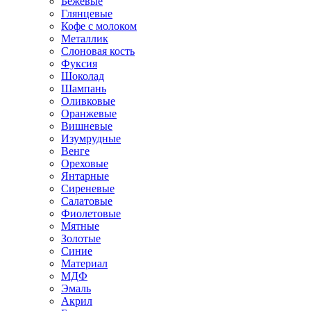
Бежевые
Глянцевые
Кофе с молоком
Металлик
Слоновая кость
Фуксия
Шоколад
Шампань
Оливковые
Оранжевые
Вишневые
Изумрудные
Венге
Ореховые
Янтарные
Сиреневые
Салатовые
Фиолетовые
Мятные
Золотые
Синие
Материал
МДФ
Эмаль
Акрил