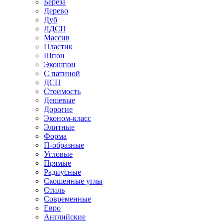
Береза
Дерево
Дуб
ЛДСП
Массив
Пластик
Шпон
Экошпон
С патиной
ДСП
Стоимость
Дешевые
Дорогие
Эконом-класс
Элитные
Форма
П-образные
Угловые
Прямые
Радиусные
Скошенные углы
Стиль
Современные
Евро
Английские