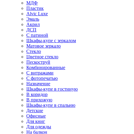
МДФ
Пластик
Alvic Luxe
Эмаль
Акрил
ДСП
С патиной
Шкафы-купе с зеркалом
Матовое зеркало
Стекло
Цветное стекло
Пескоструй
Комбинированные
С витражами
С фотопечатью
Назначение
Шкафы-купе в гостиную
В коридор
В прихожую
Шкафы-купе в спальню
Детские
Офисные
Для книг
Для одежды
На балкон