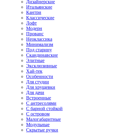
Дизайнерские
Итальянские
Кантри
Классические
Лофт
Модерн
Прованс
Неоклассика
Минимализм
Под старину
Скандинавские
Элитные
Эксклюзивные
Хай-тек
Особенности
Для студии
Для хрущевки
Для дачи
Встроенные
С антресолями
С барной стойкой
С островом
Малогабаритные
Модульные
Скрытые ручки