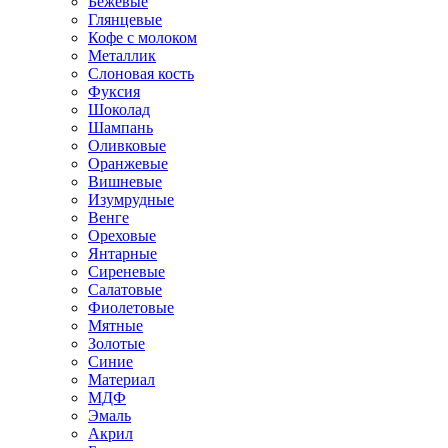
Бежевые
Глянцевые
Кофе с молоком
Металлик
Слоновая кость
Фуксия
Шоколад
Шампань
Оливковые
Оранжевые
Вишневые
Изумрудные
Венге
Ореховые
Янтарные
Сиреневые
Салатовые
Фиолетовые
Мятные
Золотые
Синие
Материал
МДФ
Эмаль
Акрил