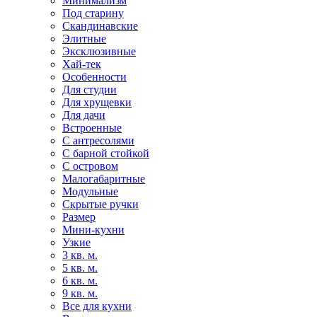
Минимализм
Под старину
Скандинавские
Элитные
Эксклюзивные
Хай-тек
Особенности
Для студии
Для хрущевки
Для дачи
Встроенные
С антресолями
С барной стойкой
С островом
Малогабаритные
Модульные
Скрытые ручки
Размер
Мини-кухни
Узкие
3 кв. м.
5 кв. м.
6 кв. м.
9 кв. м.
Все для кухни