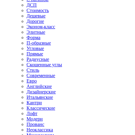
ДСП
Стоимость
Дешевые
Дорогие
Эконом-класс
Элитные
Форма
П-образные
Угловые
Прямые
Радиусные
Скошенные углы
Стиль
Современные
Евро
Английские
Дизайнерские
Итальянские
Кантри
Классические
Лофт
Модерн
Прованс
Неоклассика