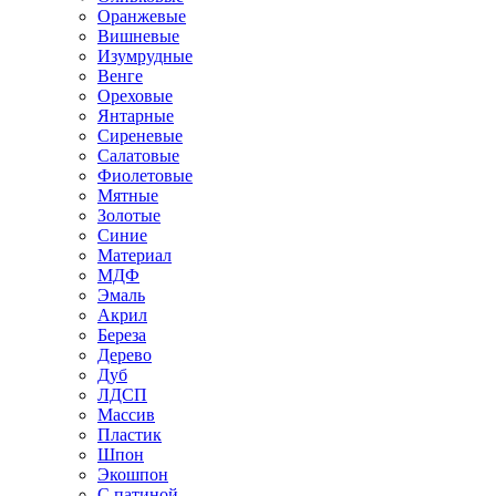
Оранжевые
Вишневые
Изумрудные
Венге
Ореховые
Янтарные
Сиреневые
Салатовые
Фиолетовые
Мятные
Золотые
Синие
Материал
МДФ
Эмаль
Акрил
Береза
Дерево
Дуб
ЛДСП
Массив
Пластик
Шпон
Экошпон
С патиной