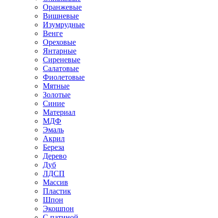
Оранжевые
Вишневые
Изумрудные
Венге
Ореховые
Янтарные
Сиреневые
Салатовые
Фиолетовые
Мятные
Золотые
Синие
Материал
МДФ
Эмаль
Акрил
Береза
Дерево
Дуб
ЛДСП
Массив
Пластик
Шпон
Экошпон
С патиной