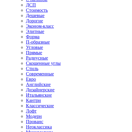
ДСП
Стоимость
Дешевые
Дорогие
Эконом-класс
Элитные
Форма
П-образные
Угловые
Прямые
Радиусные
Скошенные углы
Стиль
Современные
Евро
Английские
Дизайнерские
Итальянские
Кантри
Классические
Лофт
Модерн
Прованс
Неоклассика