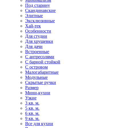
Минимализм
Под старину
Скандинавские
Элитные
Эксклюзивные
Хай-тек
Особенности
Для студии
Для хрущевки
Для дачи
Встроенные
С антресолями
С барной стойкой
С островом
Малогабаритные
Модульные
Скрытые ручки
Размер
Мини-кухни
Узкие
3 кв. м.
5 кв. м.
6 кв. м.
9 кв. м.
Все для кухни