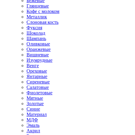
Бежевые
Глянцевые
Кофе с молоком
Металлик
Слоновая кость
Фуксия
Шоколад
Шампань
Оливковые
Оранжевые
Вишневые
Изумрудные
Венге
Ореховые
Янтарные
Сиреневые
Салатовые
Фиолетовые
Мятные
Золотые
Синие
Материал
МДФ
Эмаль
Акрил