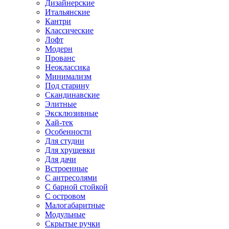
Дизайнерские
Итальянские
Кантри
Классические
Лофт
Модерн
Прованс
Неоклассика
Минимализм
Под старину
Скандинавские
Элитные
Эксклюзивные
Хай-тек
Особенности
Для студии
Для хрущевки
Для дачи
Встроенные
С антресолями
С барной стойкой
С островом
Малогабаритные
Модульные
Скрытые ручки