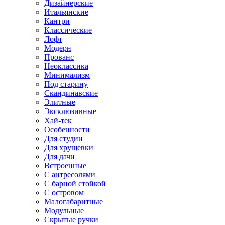
Дизайнерские
Итальянские
Кантри
Классические
Лофт
Модерн
Прованс
Неоклассика
Минимализм
Под старину
Скандинавские
Элитные
Эксклюзивные
Хай-тек
Особенности
Для студии
Для хрущевки
Для дачи
Встроенные
С антресолями
С барной стойкой
С островом
Малогабаритные
Модульные
Скрытые ручки