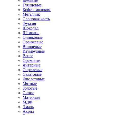
Бежевые
Глянцевые
Кофе с молоком
Металлик
Слоновая кость
Фуксия
Шоколад
Шампань
Оливковые
Оранжевые
Вишневые
Изумрудные
Венге
Ореховые
Янтарные
Сиреневые
Салатовые
Фиолетовые
Мятные
Золотые
Синие
Материал
МДФ
Эмаль
Акрил