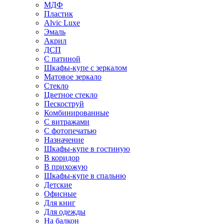
МДФ
Пластик
Alvic Luxe
Эмаль
Акрил
ДСП
С патиной
Шкафы-купе с зеркалом
Матовое зеркало
Стекло
Цветное стекло
Пескоструй
Комбинированные
С витражами
С фотопечатью
Назначение
Шкафы-купе в гостиную
В коридор
В прихожую
Шкафы-купе в спальню
Детские
Офисные
Для книг
Для одежды
На балкон