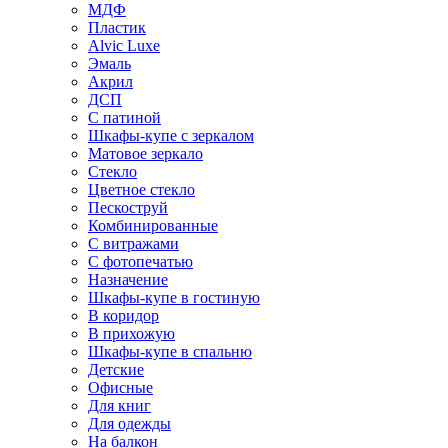
МДФ
Пластик
Alvic Luxe
Эмаль
Акрил
ДСП
С патиной
Шкафы-купе с зеркалом
Матовое зеркало
Стекло
Цветное стекло
Пескоструй
Комбинированные
С витражами
С фотопечатью
Назначение
Шкафы-купе в гостиную
В коридор
В прихожую
Шкафы-купе в спальню
Детские
Офисные
Для книг
Для одежды
На балкон