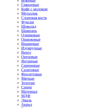
Бежевые
Глянцевые
Кофе с молоком
Металлик
Слоновая кость
Фуксия
Шоколад
Шампань
Оливковые
Оранжевые
Вишневые
Изумрудные
Венге
Ореховые
Янтарные
Сиреневые
Салатовые
Фиолетовые
Мятные
Золотые
Синие
Материал
МДФ
Эмаль
Акрил