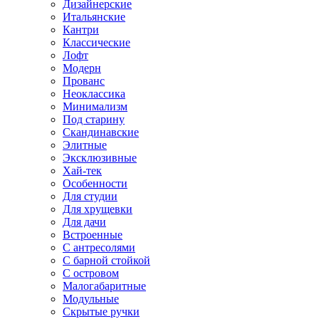
Дизайнерские
Итальянские
Кантри
Классические
Лофт
Модерн
Прованс
Неоклассика
Минимализм
Под старину
Скандинавские
Элитные
Эксклюзивные
Хай-тек
Особенности
Для студии
Для хрущевки
Для дачи
Встроенные
С антресолями
С барной стойкой
С островом
Малогабаритные
Модульные
Скрытые ручки