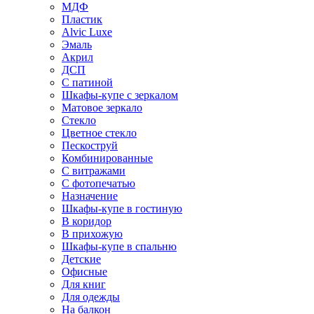
МДФ
Пластик
Alvic Luxe
Эмаль
Акрил
ДСП
С патиной
Шкафы-купе с зеркалом
Матовое зеркало
Стекло
Цветное стекло
Пескоструй
Комбинированные
С витражами
С фотопечатью
Назначение
Шкафы-купе в гостиную
В коридор
В прихожую
Шкафы-купе в спальню
Детские
Офисные
Для книг
Для одежды
На балкон