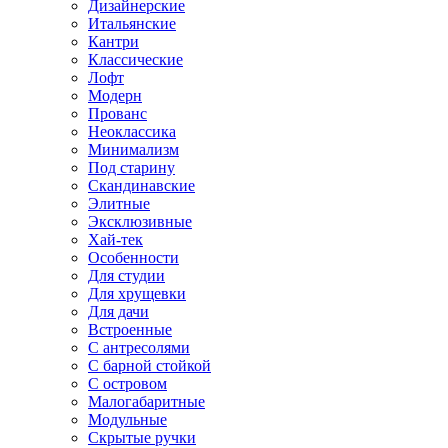
Дизайнерские
Итальянские
Кантри
Классические
Лофт
Модерн
Прованс
Неоклассика
Минимализм
Под старину
Скандинавские
Элитные
Эксклюзивные
Хай-тек
Особенности
Для студии
Для хрущевки
Для дачи
Встроенные
С антресолями
С барной стойкой
С островом
Малогабаритные
Модульные
Скрытые ручки