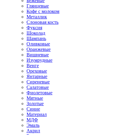
Бежевые
Глянцевые
Кофе с молоком
Металлик
Слоновая кость
Фуксия
Шоколад
Шампань
Оливковые
Оранжевые
Вишневые
Изумрудные
Венге
Ореховые
Янтарные
Сиреневые
Салатовые
Фиолетовые
Мятные
Золотые
Синие
Материал
МДФ
Эмаль
Акрил