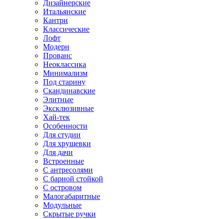
Дизайнерские
Итальянские
Кантри
Классические
Лофт
Модерн
Прованс
Неоклассика
Минимализм
Под старину
Скандинавские
Элитные
Эксклюзивные
Хай-тек
Особенности
Для студии
Для хрущевки
Для дачи
Встроенные
С антресолями
С барной стойкой
С островом
Малогабаритные
Модульные
Скрытые ручки