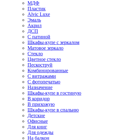
МДФ
Пластик
Alvic Luxe
Эмаль
Акрил
ДСП
С патиной
Шкафы-купе с зеркалом
Матовое зеркало
Стекло
Цветное стекло
Пескоструй
Комбинированные
С витражами
С фотопечатью
Назначение
Шкафы-купе в гостиную
В коридор
В прихожую
Шкафы-купе в спальню
Детские
Офисные
Для книг
Для одежды
На балкон