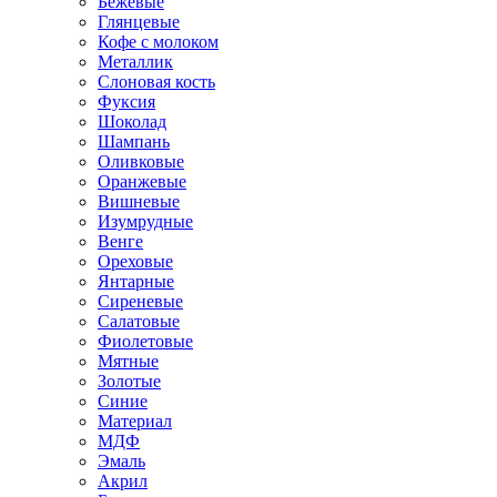
Бежевые
Глянцевые
Кофе с молоком
Металлик
Слоновая кость
Фуксия
Шоколад
Шампань
Оливковые
Оранжевые
Вишневые
Изумрудные
Венге
Ореховые
Янтарные
Сиреневые
Салатовые
Фиолетовые
Мятные
Золотые
Синие
Материал
МДФ
Эмаль
Акрил