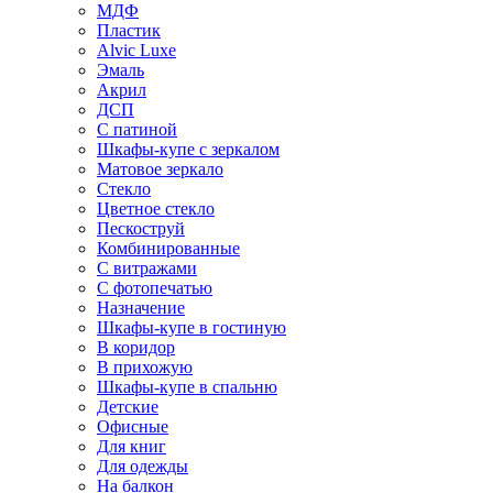
МДФ
Пластик
Alvic Luxe
Эмаль
Акрил
ДСП
С патиной
Шкафы-купе с зеркалом
Матовое зеркало
Стекло
Цветное стекло
Пескоструй
Комбинированные
С витражами
С фотопечатью
Назначение
Шкафы-купе в гостиную
В коридор
В прихожую
Шкафы-купе в спальню
Детские
Офисные
Для книг
Для одежды
На балкон