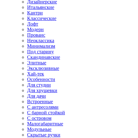
Дизайнерские
Итальянские
Кантри
Классические
Лофт
Модерн
Прованс
Неоклассика
Минимализм
Под старину
Скандинавские
Элитные
Эксклюзивные
Хай-тек
Особенности
Для студии
Для хрущевки
Для дачи
Встроенные
С антресолями
С барной стойкой
С островом
Малогабаритные
Модульные
Скрытые ручки