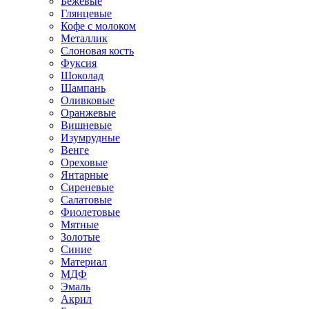
Бежевые
Глянцевые
Кофе с молоком
Металлик
Слоновая кость
Фуксия
Шоколад
Шампань
Оливковые
Оранжевые
Вишневые
Изумрудные
Венге
Ореховые
Янтарные
Сиреневые
Салатовые
Фиолетовые
Мятные
Золотые
Синие
Материал
МДФ
Эмаль
Акрил